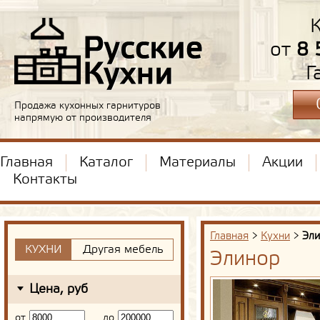
К
от
8 
Г
Продажа кухонных гарнитуров
напрямую от производителя
Главная
Каталог
Материалы
Акции
Контакты
Главная
>
Кухни
>
Эл
КУХНИ
Другая мебель
Элинор
Цена, руб
от
до