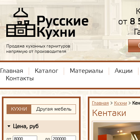
К
от
8 
Г
Продажа кухонных гарнитуров
напрямую от производителя
Главная
Каталог
Материалы
Акции
Контакты
Главная
>
Кухни
>
Кен
КУХНИ
Другая мебель
Кентаки
Цена, руб
от
до