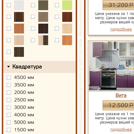
Р
31 200
Цена указана за 1 п
метр. Цена кухни зав
размеров вашей к
выбранной фурнит
подробнее
столешницы.
Квадратура
4500 мм
3500 мм
2000 мм
Вита
2500 мм
Р
12 500
3000 мм
Цена указана за 1 п
4000 мм
метр. Цена кухни зав
5000 мм
размеров вашей к
выбранной фурнит
подробнее
1500 мм
столешницы.